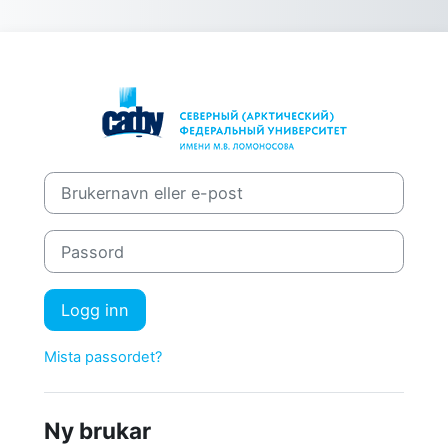
Gå til hovudinnhaldet
Logg inn på С
Brukernavn eller e-post
Passord
Logg inn
Mista passordet?
Ny brukar