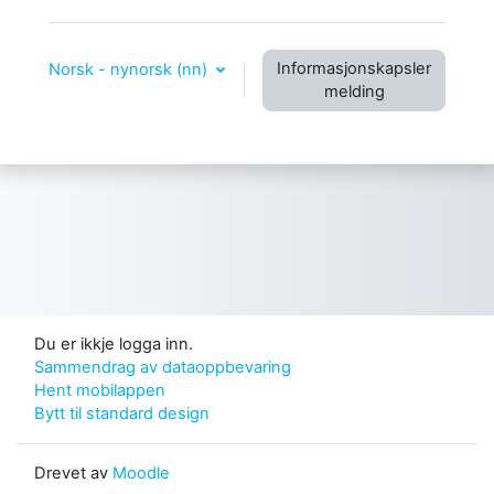
Informasjonskapsler
Norsk - nynorsk ‎(nn)‎
melding
Du er ikkje logga inn.
Sammendrag av dataoppbevaring
Hent mobilappen
Bytt til standard design
Drevet av
Moodle